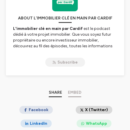
ABOUT L’IMMOBILIER CLÉ EN MAIN PAR CARDIF
L'immobilier clé en main par Cardif
est le podcast
dédié à votre projet immobilier. Que vous soyez futur
propriétaire ou encore investisseur immobilier,
découvrez au fil des épisodes, toutes les informations
dont vous aurez besoin pour le concrétiser.
Subscribe
Dans chaque épisode, nous aborderons des sujets tels
que le calcul de votre
budget d'achat
, les différentes
méthodes de
recherche immobilière
jusqu'à la
signature de l'
acte de vente
chez le notaire.
Rejoignez-nous dès maintenant pour être accompagné
SHARE
EMBED
dans toutes les étapes de votre projet immobilier.
Hébergé par Ausha. Visitez
Facebook
ausha.co/politique-de-
X (Twitter)
confidentialite
pour plus d'informations.
LinkedIn
WhatsApp