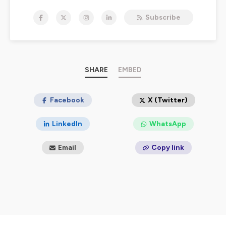
linguistique, la thérapie de couple et la
Subscribe
psychosomatique ( sisi c'est de la communication
aussi!) de moi et surtout de nous tous, du lien corps-
esprit et des différents outils pour l'appréhender.
Je m'appelle Pascaline Nogrette, hypnothérapeute
ancienne kiné.
SHARE
EMBED
Je suis une tête chercheuse, si je ne sais pas je le dis, et je
creuse.
Et quand je sais ou quand je trouve, je partage!
Facebook
X (Twitter)
Vous pouvez me retrouver sur
LinkedIn
WhatsApp
Youtube
Facebook
Email
Copy link
mon site
mon blog
Instagram
Ou rester ici, c'est bien aussi.
Bonne écoute!