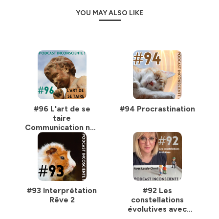
Hébergé par Ausha. Visitez
ausha.co/politique-de-
YOU MAY ALSO LIKE
confidentialite
pour plus d'informations.
#96 L'art de se
#94 Procrastination
taire
Communication non
Violente
#93 Interprétation
#92 Les
Rêve 2
constellations
évolutives avec
Lessly Chm