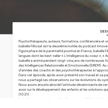
DES
Psychothérapeute, auteure, formatrice, conférencière et 
Isabelle Filliozat est la deuxième invitée du podcast Innov
Figure phare de la parentalité positive en France, Isabelle Fi
langues dont les best-seller « L’intelligence du coeur », « 
Isabelle a animé pendant vingt-cinq ans de nombreuses fo
des Intelligences Relationnelle et Emotionnelle (EIREM). Au 
d’années des coachs et des psychothérapeutes à l’approch
Dans cet épisode, après avoir présenté son travail et sa p
nous a partagé ses observations sur les évolutions du sy
Nous avons ensuite abordé l’attitude dévalorisante de cer
avoir sur le développement des enfants et les solutions qui
(10:21)
.
Isabelle nous a ensuite expliqué le concept d’Alphabétisa
L'intelligence du coeur » et des ateliers « La grammaire d