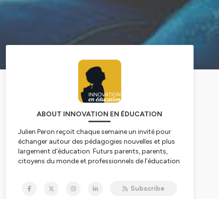
ABOUT INNOVATION EN ÉDUCATION
Julien Peron reçoit chaque semaine un invité pour
échanger autour des pédagogies nouvelles et plus
largement d'éducation. Futurs parents, parents,
citoyens du monde et professionnels de l’éducation
le podcast Innovation en Éducation vous est
destiné !
https://www.innovation-en-education.fr/
Subscribe
Innovation en éducation a été créée en 2014
par Julien Peron
avec pour unique conviction que