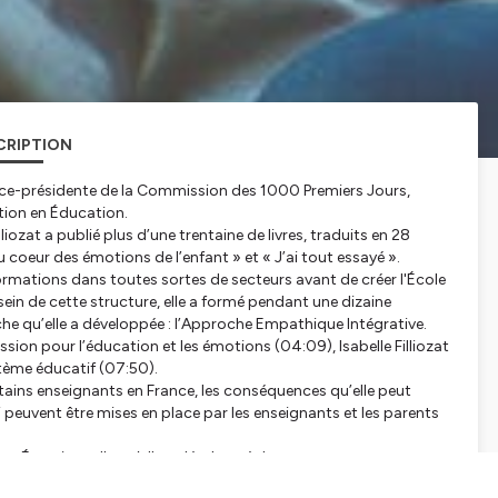
CRIPTION
vice-présidente de la Commission des 1000 Premiers Jours,
ation en Éducation.
lliozat a publié plus d’une trentaine de livres, traduits en 28
Au coeur des émotions de l’enfant » et « J’ai tout essayé ».
rmations dans toutes sortes de secteurs avant de créer l'École
sein de cette structure, elle a formé pendant une dizaine
e qu’elle a développée : l’Approche Empathique Intégrative.
assion pour l’éducation et les émotions
(04:09)
, Isabelle Filliozat
stème éducatif
(07:50)
.
tains enseignants en France, les conséquences qu’elle peut
 peuvent être mises en place par les enseignants et les parents
tion Émotionnelle qu’elle a développé dans son ouvrage «
es émotions » qui permettent d’apprendre à se repérer dans le