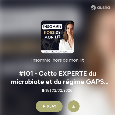
Insomnie, hors de mon lit
#101 - Cette EXPERTE du
microbiote et du régime GAPS
vous dévoile la clé cachée de
1h35 | 02/02/2026
votre SOMMEIL
PLAY