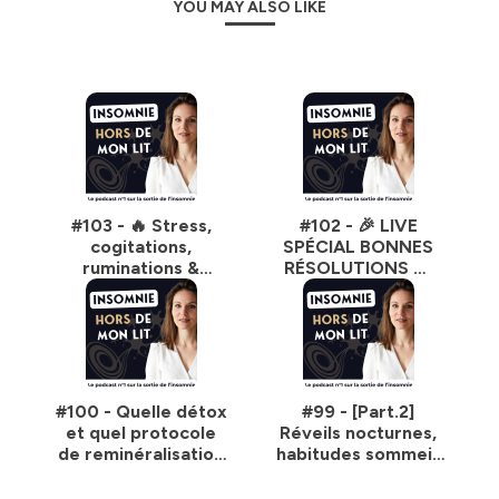
YOU MAY ALSO LIKE
trouver
votre voie
et surtout
gagner du temps, de
l'énergie
et
prendre
soin de vous
.
Hébergé par Ausha. Visitez
ausha.co/politique-de-
confidentialite
pour plus d'informations.
#103 - 🔥 Stress,
#102 - 🎉 LIVE
cogitations,
SPÉCIAL BONNES
ruminations &
RÉSOLUTIONS —
insomnies : les
Sommeil &
questions qu'on me
Neurosciences
pose tous les jours -
(replay)
et mes réponses !
#100 - Quelle détox
#99 - [Part.2]
et quel protocole
Réveils nocturnes,
de reminéralisation
habitudes sommeil,
pour le sommeil ?
alimentation... je
[100% NATUREL
réponds à vos