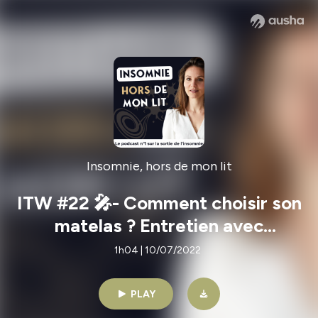
Insomnie, hors de mon lit
ITW #22 🎤- Comment choisir son
matelas ? Entretien avec
Alexandre Tepper, co-fondateur
1h04 | 10/07/2022
de Cosme
PLAY