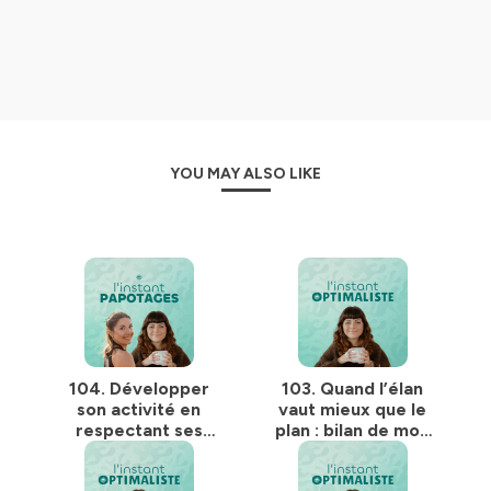
On se retrouve tous les lundis à 7h (enfin “on”… moi, je
dormirai encore ! 🤭).
Site web
-
Instagram
-
Newsletter
🎶 Musique “Lofi Chill” par FASSounds.
Hébergé par Ausha. Visitez
ausha.co/politique-de-
YOU MAY ALSO LIKE
confidentialite
pour plus d'informations.
104. Développer
103. Quand l’élan
son activité en
vaut mieux que le
respectant ses
plan : bilan de mon
valeurs - Instant
dernier lancement
Papotages avec