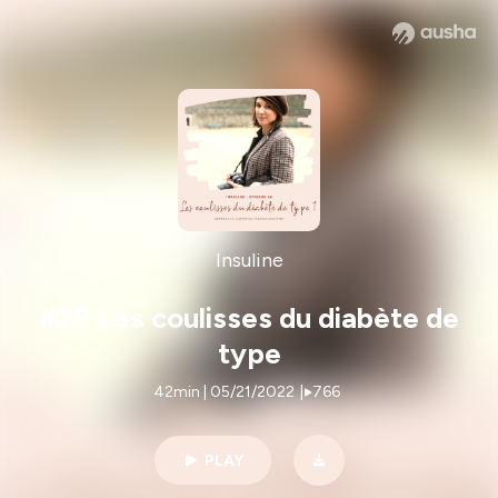
Insuline
#28 Les coulisses du diabète de
type
42min | 05/21/2022
|
766
PLAY