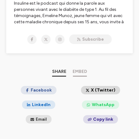
Insuline est le podcast qui donne la parole aux
personnes vivant avec le diabète de type 1. Au fil des
témoignages, Emeline Munoz, jeune femme qui vit avec
cette maladie chronique depuis ses 15 ans, vous invite à
découvrir le quotidien de cette pathologie souvent
victime de nombreux clichés et préjugés. Grâce à ses
Subscribe
invité·e·s et leurs anecdotes, vous découvrirez que le
diabète de type 1 n'empêche pas de vivre comme tout le
monde, bien au contraire !
Hébergé par Ausha. Visitez
ausha.co/politique-de-
confidentialite
pour plus d'informations.
SHARE
EMBED
Facebook
X (Twitter)
LinkedIn
WhatsApp
Email
Copy link