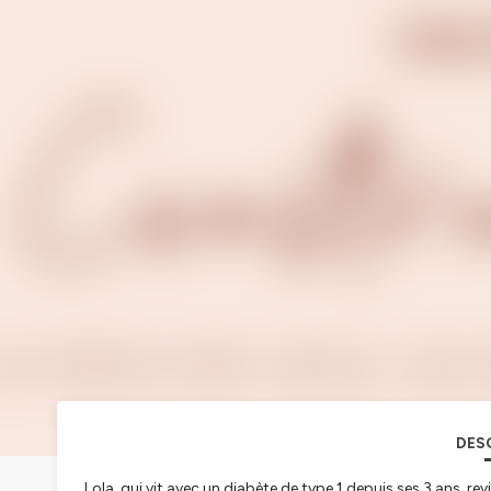
DES
Lola, qui vit avec un diabète de type 1 depuis ses 3 ans, rev