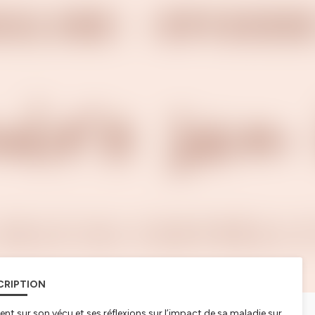
CRIPTION
ient sur son vécu et ses réflexions sur l’impact de sa maladie sur