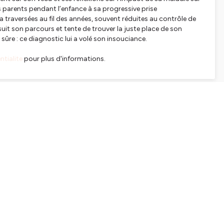
s parents pendant l’enfance à sa progressive prise
 a traversées au fil des années, souvent réduites au contrôle de
rsuit son parcours et tente de trouver la juste place de son
 sûre : ce diagnostic lui a volé son insouciance.
tialite
pour plus d'informations.
SHARE
EMBED
Facebook
X (Twitter)
LinkedIn
WhatsApp
Email
Copy link