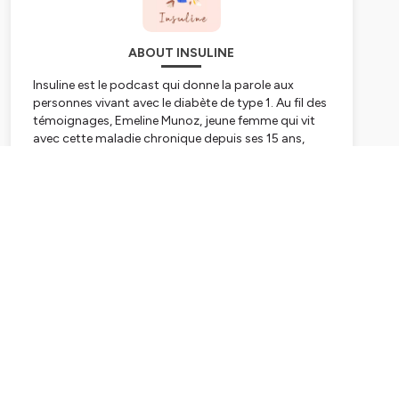
ABOUT INSULINE
Insuline est le podcast qui donne la parole aux
personnes vivant avec le diabète de type 1. Au fil des
témoignages, Emeline Munoz, jeune femme qui vit
avec cette maladie chronique depuis ses 15 ans,
vous invite à découvrir le quotidien de cette
pathologie souvent victime de nombreux clichés et
Subscribe
préjugés. Grâce à ses invité·e·s et leurs anecdotes,
vous découvrirez que le diabète de type 1 n'empêche
pas de vivre comme tout le monde, bien au
contraire !
Hébergé par Ausha. Visitez
ausha.co/politique-de-
confidentialite
pour plus d'informations.