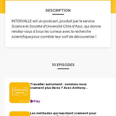
DESCRIPTION
INTERVALLE est un podcast, produit par le service
Science et Société d'Université Côte d'Azur, qui donne
rendez-vous à tous les curieux avec la recherche
scientifique pour combler leur soif de découvertes !
A chaque épisode, une chercheuse ou un chercheur
d'Université Côte d'Azur vous accompagne dans un
voyage unique au cœur de ses travaux de recherche !
D'où vient le mythe des Illuminati ? Comment se forme
10 EPISODES
la poussière d'étoiles ? Découvrez l’immense diversité
des sujets de recherche menés à l'Université et laissez-
vous surprendre !
Travailler autrement : sommes-nous
vraiment plus libres ? Avec Anthony
Hébergé par Ausha. Visitez
ausha.co/politique-de-
Hussenot
confidentialite
pour plus d'informations.
Play
Les méthodes qui marchent vraiment pour