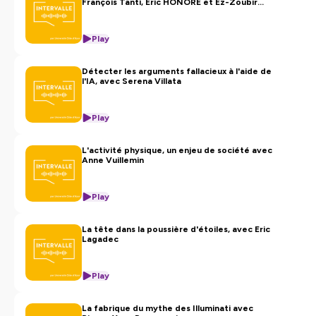
François Tanti, Eric HONORE et Ez-Zoubir
Amri
Play
Détecter les arguments fallacieux à l'aide de
l'IA, avec Serena Villata
Play
L'activité physique, un enjeu de société avec
Anne Vuillemin
Play
La tête dans la poussière d'étoiles, avec Eric
Lagadec
Play
La fabrique du mythe des Illuminati avec