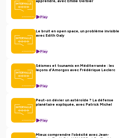
apprendre, avec Émilie Gerbier
Play
Le bruit en open space, un problème invisible
avec Edith Galy
Play
Séismes et tsunamis en Méditerranée : les
leçons d’Amorgos avec Frédérique Leclerc
Play
Peut-on dévier un astéroïde ? La défense
planétaire expliquée, avec Patrick Michel
Play
Mieux comprendre l'obésité avec Jean-