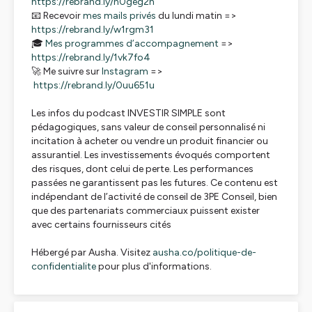
https://rebrand.ly/n0geg2h
📧 Recevoir
mes mails privés
du lundi matin =>
https://rebrand.ly/w1rgm31
🎓
Mes programmes d’accompagnement
=>
https://rebrand.ly/1vk7fo4
🚀 Me suivre sur
Instagram
=>
https://rebrand.ly/0uu651u
Les infos du podcast INVESTIR SIMPLE sont
pédagogiques, sans valeur de conseil personnalisé ni
incitation à acheter ou vendre un produit financier ou
assurantiel. Les investissements évoqués comportent
des risques, dont celui de perte. Les performances
passées ne garantissent pas les futures. Ce contenu est
indépendant de l’activité de conseil de 3PE Conseil, bien
que des partenariats commerciaux puissent exister
avec certains fournisseurs cités
Hébergé par Ausha. Visitez
ausha.co/politique-de-
confidentialite
pour plus d'informations.