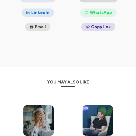
ton éducation financière, optimiser tes investissements
et te faire découvrir de nouvelles stratégies pour te
LinkedIn
WhatsApp
pousser à passer à l’action et investir simplement au
prix juste.
Email
Copy link
Hébergé par Ausha. Visitez
ausha.co/politique-de-
confidentialite
pour plus d'informations.
YOU MAY ALSO LIKE