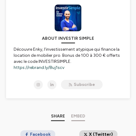
ABOUT INVESTIR SIMPLE
Découvre Enky, l'investissement atypique qui finance la
location de mobilier pro. Bonus de 100 à 300 € offerts
avec le code INVESTIRSIMPLE.
https://rebrand.ly/8uj1scv
Tous les dimanches à 18h, un nouvel épisode.
Subscribe
Inscris-toi à
mes mails privés du lundi matin
pour ne pas
rater la sortie des nouveaux épisodes =>
https://bit.ly/49mV5kH
Dans Investir Simple , on parle d'investissement de
manière simple, sans cravate et sans jargon financier.
Je suis Thomas Creton, investisseur passionné et
SHARE
EMBED
conseiller financier AU CONSEIL indépendant.
Seul ou avec mes invités, on va décrypter tout type
d’investissement sans langue de bois pour renforcer
Facebook
X (Twitter)