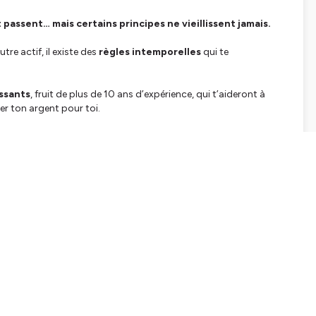
assent… mais certains principes ne vieillissent jamais.
re actif, il existe des
règles intemporelles
qui te
issants
, fruit de plus de 10 ans d’expérience, qui t’aideront à
ller ton argent pour toi.
tifs
te
s patients
liberté
 mode passagère, mais avec une vraie vision long terme
.
ttps://rebrand.ly/or3vabx