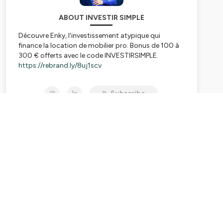
ABOUT INVESTIR SIMPLE
Découvre Enky, l'investissement atypique qui
finance la location de mobilier pro. Bonus de 100 à
300 € offerts avec le code INVESTIRSIMPLE.
https://rebrand.ly/8uj1scv
Tous les dimanches à 18h, un nouvel épisode.
Subscribe
Inscris-toi à
mes mails privés du lundi matin
pour ne
pas rater la sortie des nouveaux épisodes =>
https://bit.ly/49mV5kH
Dans Investir Simple , on parle d'investissement de
manière simple, sans cravate et sans jargon
financier.
Je suis Thomas Creton, investisseur passionné et
conseiller financier AU CONSEIL indépendant.
Seul ou avec mes invités, on va décrypter tout type
d’investissement sans langue de bois pour renforcer
ton éducation financière, optimiser tes
investissements et te faire découvrir de nouvelles
stratégies pour te pousser à passer à l’action et