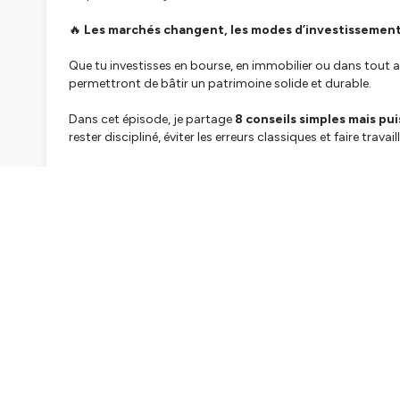
🔥
Les marchés changent, les modes d’investissement p
Que tu investisses en bourse, en immobilier ou dans tout aut
permettront de bâtir un patrimoine solide et durable.
Dans cet épisode, je partage
8 conseils simples mais pu
rester discipliné, éviter les erreurs classiques et faire travai
👉 Ne pas chercher à battre le marché : rester humble
👉 La passivité est ton meilleur allié
👉 La clé n’est pas le produit mais la bonne allocation d’ac
👉 La discipline > l’intelligence : tenir le cap coûte que coû
👉 Les intérêts composés : l’arme secrète des investisseur
👉 Les frais : ton pire ennemi (et comment les réduire)
👉 Immobilier et bourse : non pas rivaux, mais alliés
👉 L’argent n’est pas une fin, c’est un outil au service de ta 
Un épisode à écouter si tu veux investir
sans stress, sans
Pour aller plus loin
📈
Télécharger mon outil de suivi patrimonial gratuit
=>
h