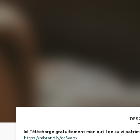
DES
📊
Télécharge gratuitement mon outil de suivi patrimo
https://rebrand.ly/or3vabx