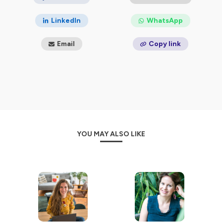
mamans (et les entrepreneuses) surchargées s à
reprendre le pouvoir sur leur temps pour retrouver joie
LinkedIn
WhatsApp
et sérénité ! Intriguée ? Inscris-toi à ma newsletter 👉
https://bit.ly/3Y4tyAG
Email
Copy link
Life is short. Do things that matter 😎
Hébergé par Ausha. Visitez
ausha.co/politique-de-
confidentialite
pour plus d'informations.
YOU MAY ALSO LIKE