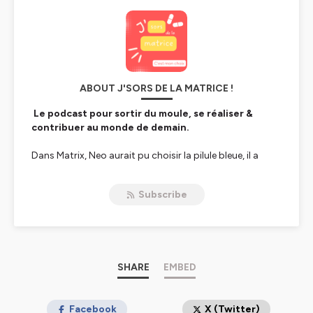
ABOUT J'SORS DE LA MATRICE !
Le podcast pour sortir du moule, se réaliser &
contribuer au monde de demain.
Dans Matrix, Neo aurait pu choisir la pilule bleue, il a
préféré la rouge. Le podcast « J’sors de la matrice »
t’aide à questionner les normes et les croyances de
Subscribe
notre modèle actuel qui nous mènent droit dans le mur.
Objectif : te reconnecter à toi, reprendre ta vie en main
et contribuer au monde de demain.
Bref, rien ne se perd, tout se transforme !
SHARE
EMBED
Je m'appelle Pauline Dumont et je suis coach de vie
certifiée. Avec la Révolution des Hamsters, j'aide les
Facebook
X (Twitter)