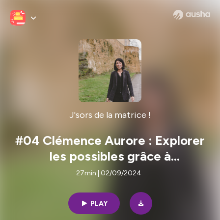
J'sors de la matrice !
#04 Clémence Aurore : Explorer
les possibles grâce à
l’improvisation théâtrale !
27min | 02/09/2024
PLAY