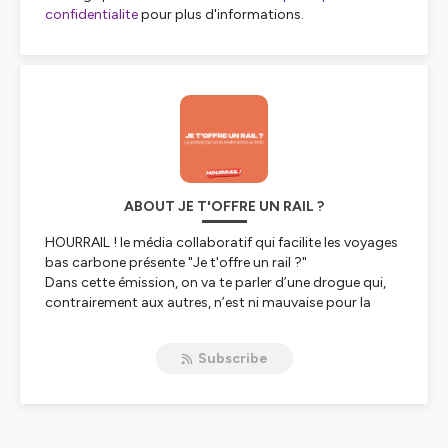
confidentialite
pour plus d'informations.
ABOUT JE T'OFFRE UN RAIL ?
HOURRAIL ! le média collaboratif qui facilite les voyages
bas carbone présente "Je t'offre un rail ?"
Dans cette émission, on va te parler d’une drogue qui,
contrairement aux autres, n’est ni mauvaise pour la
santé ou pour l’environnement puisque chaque
semaine, on recevra un ou une invitée qui viendra nous
Subscribe
parler de son addiction au voyage en train.
Pour retrouver tous nos itinéraires sans avion et sans
voiture, RDV sur www.hourrail.voyage/
Hébergé par Ausha. Visitez
ausha.co/politique-de-