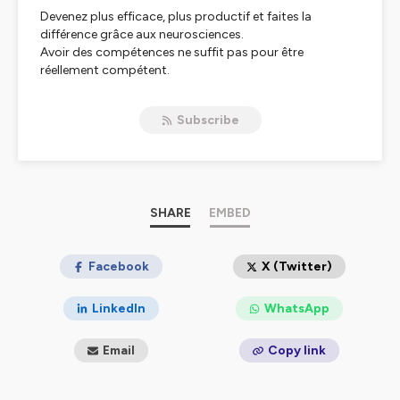
Devenez plus efficace, plus productif et faites la
différence grâce aux neurosciences.
Avoir des compétences ne suffit pas pour être
réellement compétent.
Car sans un cerveau à son plein potentiel, exprimer
pleinement ses compétences est peine perdue.
Subscribe
Bonne nouvelle : optimiser son cerveau ça s’apprend,
c’est passionnant et c’est la clé pour faire la différence.
Hébergé par Ausha. Visitez
ausha.co/politique-de-
confidentialite
pour plus d'informations.
SHARE
EMBED
Facebook
X (Twitter)
LinkedIn
WhatsApp
Email
Copy link