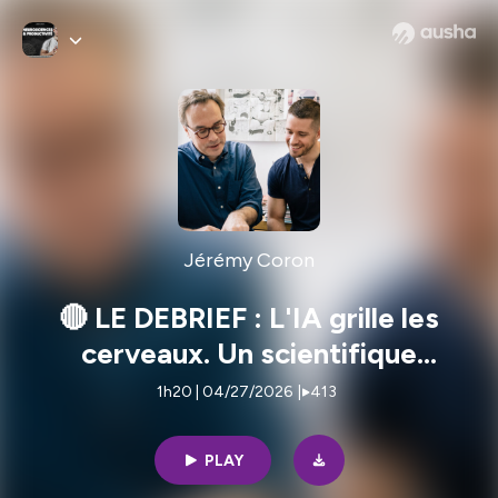
Jérémy Coron
🔴 LE DEBRIEF : L'IA grille les
cerveaux. Un scientifique
disparaît. Votre business va
1h20 | 04/27/2026
|
413
s'écrouler.
PLAY