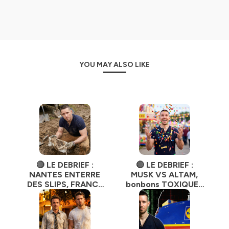
YOU MAY ALSO LIKE
🔴 LE DEBRIEF :
🔴 LE DEBRIEF :
NANTES ENTERRE
MUSK VS ALTAM,
DES SLIPS, FRANCE
bonbons TOXIQUES
TV BRÛLE 4
et autres sujets.
MILLIARDS et
Squeezie fait
trembler Coca.