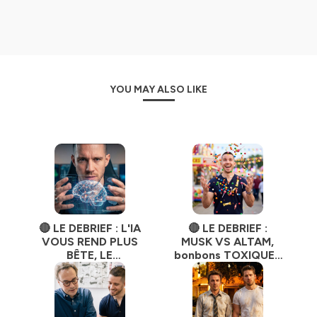
YOU MAY ALSO LIKE
🔴 LE DEBRIEF : L'IA
🔴 LE DEBRIEF :
VOUS REND PLUS
MUSK VS ALTAM,
BÊTE, LE
bonbons TOXIQUES
NUTRISCORE EST
et autres sujets.
UNE ARNAQUE, ON
VIT DANS UNE
SIMULATION