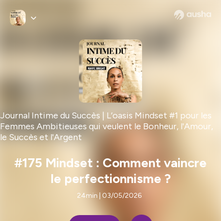
Journal Intime du Succès | L’oasis Mindset #1 pour les
Femmes Ambitieuses qui veulent le Bonheur, l'Amour,
le Succès et l'Argent
#175 Mindset : Comment vaincre
le perfectionnisme ?
24min | 03/05/2026