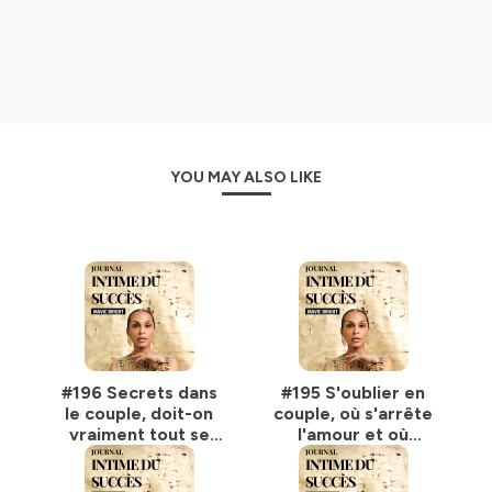
femme qui a choisi la
croissance
, pas la complaisance.
Tu y trouveras :
des clés de
confiance en soi
ancrée dans la
physiologie, pas dans les citations Pinterest
des stratégies de
motivation
adaptées aux femmes
qui mènent déjà mille combats
des décryptages de blocages invisibles (✴️
croyances limitantes
), peur de décevoir, loyautés
YOU MAY ALSO LIKE
inconscientes, syndrome de l’imposteur, complexes, etc
des outils puissants pour hacker ton
mindset de
croissance
et des conversations franches sur des sujets encore
tabous :
sexe
,
préménopause
,
relations
amoureuses
, ou ce qu’implique de réussir… en restant
une femme
Ce n’est pas un podcast d’inspiration.
C’est un podcast de clarification, d’action, de
#196 Secrets dans
#195 S'oublier en
propulsion.
le couple, doit-on
couple, où s'arrête
Pour toutes celles qui ont envie d’un
succès au féminin
vraiment tout se
l'amour et où
solide, nuancé, assumé.
dire
commence l'oubli
Que tu sois entrepreneure, cadre, ou une femme qui
de soi
refuse de réduire son ambition à ce qui est toléré ou