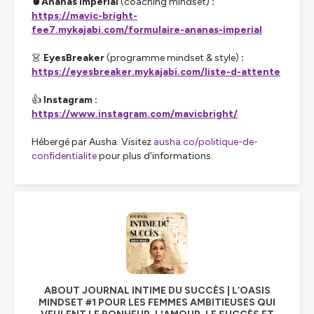
🍍Ananas Impérial
(coaching mindset)
:
https://mavic-bright-
fee7.mykajabi.com/formulaire-ananas-imperial
👗
EyesBreaker
(programme mindset & style)
:
https://eyesbreaker.mykajabi.com/liste-d-attente
👍
Instagram :
https://www.instagram.com/mavicbright/
Hébergé par Ausha. Visitez
ausha.co/politique-de-
confidentialite
pour plus d'informations.
ABOUT JOURNAL INTIME DU SUCCÈS | L’OASIS
MINDSET #1 POUR LES FEMMES AMBITIEUSES QUI