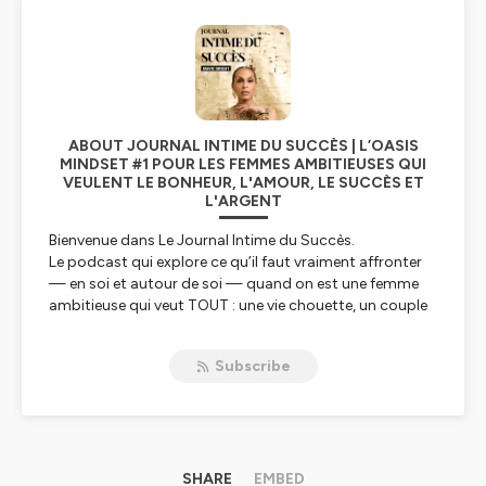
ABOUT JOURNAL INTIME DU SUCCÈS | L’OASIS
MINDSET #1 POUR LES FEMMES AMBITIEUSES QUI
VEULENT LE BONHEUR, L'AMOUR, LE SUCCÈS ET
L'ARGENT
Bienvenue dans
Le Journal Intime du Succès
.
Le podcast qui explore ce qu’il faut vraiment affronter
— en soi et autour de soi — quand on est une femme
ambitieuse qui veut TOUT : une vie chouette, un couple
solide et une famille adorable, un job épanouissant, de
l’argent, du fun, du temps libre, un corps en pleine santé,
Subscribe
etc…
Je suis Mavic Bright,
mindset coach
, cheffe
d’entreprise, mère de famille nombreuse, et fondatrice
des programmes
Ananas Impérial
et
EyesBreaker
.
Ici, on parle de résister au
SHARE
doute de soi
EMBED
avant une