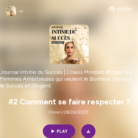
Journal Intime du Succès | L’oasis Mindset #1 pour les
Femmes Ambitieuses qui veulent le Bonheur, l'Amour,
le Succès et l'Argent
#2 Comment se faire respecter ?
10min | 08/24/2023
PLAY