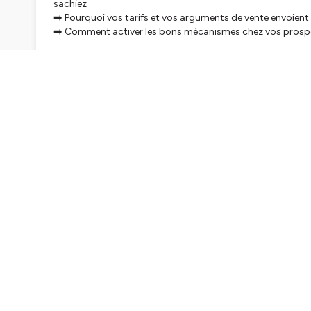
sachiez
➡️ Pourquoi vos tarifs et vos arguments de vente envoient
➡️ Comment activer les bons mécanismes chez vos prospe
En résumé, vous saurez exactement comment identifier les
ajuster votre discours de vente pour attirer les bons prospe
valeur réelle.
Bonne écoute 🎧
🎙️ N'oubliez pas de vous abonner pour ne manquer a
une note et un commentaire sur Apple Podcast, Spot
atterrir dans les oreilles de plus d’entrepreneurs (et à me
—————————————
✨
Retrouvez les shownotes de ce podcast
✨
Découvrez Signed. mon Bootcamp pour aller chercher vo
✨
[Quiz] Quel type d’entrepreneur êtes-vous ?
✨
Venez me rejoindre sur Instagram
Hébergé par Ausha. Visitez
ausha.co/politique-de-confiden