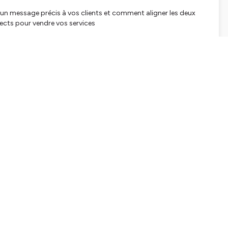
 un message précis à vos clients et comment aligner les deux
cts pour vendre vos services
 mécanismes qui s'activent chez vous et chez vos clients,
cts et fixer des tarifs alignés avec votre expertise et votre
ucun épisode.
Et si cet épisode vous plaît, n'hésitez pas à laisser
ify ou votre plateforme d'écoute
! Cela aide le podcast à
 booster à continuer à produire de nouveaux épisodes).
s 3 prochains clients en 2 mois
tialite
pour plus d'informations.