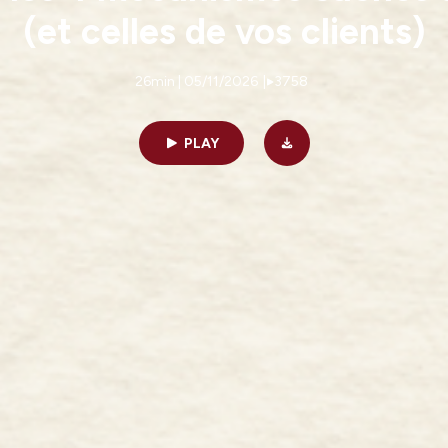
(et celles de vos clients)
26min | 05/11/2026
|
3758
PLAY