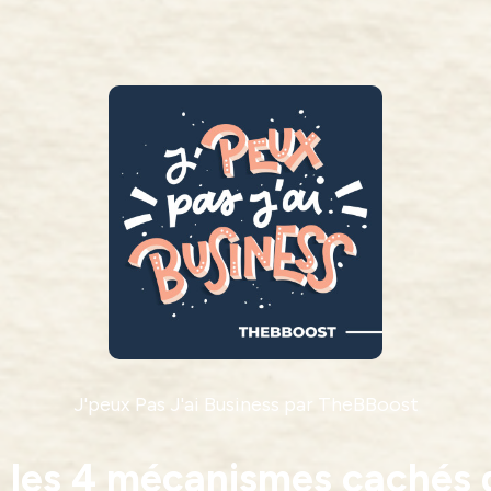
J'peux Pas J'ai Business par TheBBoost
: les 4 mécanismes cachés 