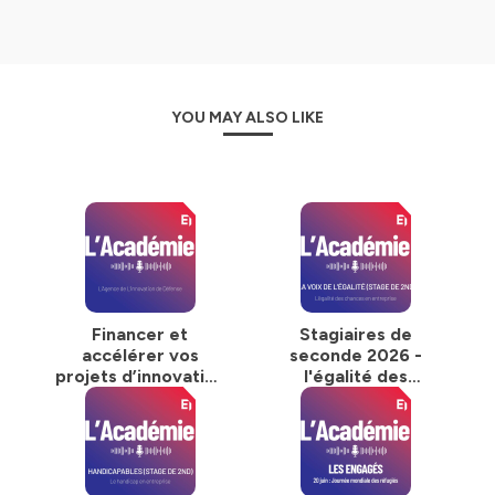
YOU MAY ALSO LIKE
Financer et
Stagiaires de
accélérer vos
seconde 2026 -
projets d’innovation
l'égalité des
avec l’Agence de
chances en
l’Innovation de
entreprise - la voix
Défense (AID)
de l'égalité