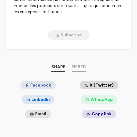
France. Des podcasts sur tous les sujets qui concernent
les entreprises de France
Hébergé par Ausha. Visitez
ausha.co/politique-de-
confidentialite
pour plus d'informations.
Subscribe
SHARE
EMBED
Facebook
X (Twitter)
LinkedIn
WhatsApp
Email
Copy link