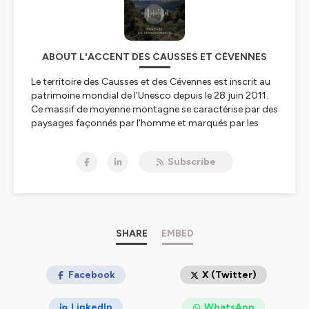
ABOUT L'ACCENT DES CAUSSES ET CÉVENNES
Le territoire des Causses et des Cévennes est inscrit au
patrimoine mondial de l'Unesco depuis le 28 juin 2011.
Ce massif de moyenne montagne se caractérise par des
paysages façonnés par l'homme et marqués par les
activités agricoles et pastorales.
Installée aux portes des Cévennes, à Alès, la marque de
Subscribe
cosmétique L'Accent utilise la châtaigne, le fruit
emblématique de cette région, pour créer notamment
un fond de teint innovant. Travaillant en étroite
collaboration avec les castanéiculteurs cévenols,
l'entreprise souhaite mettre en lumière les Causses et les
Cévennes et a imaginé ce podcast à l'occasion des 10
SHARE
EMBED
ans de leur labellisation par l'Unesco.
Chacun des 30 épisodes permettra d'aborder une
caractéristique, une spécificité, un lieu ou un aspect
Facebook
X (Twitter)
méconnu lié à ce territoire. Le journaliste Julien Olivarès
est allé à la rencontre d'habitants, de professionnels, de
LinkedIn
WhatsApp