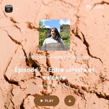
L'Accent des Causses et Cévennes
Épisode 7 - Entre schiste et
calcaire
09min | 06/07/2021
PLAY