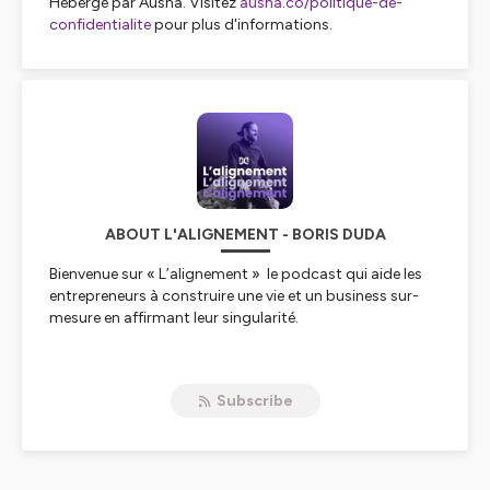
Hébergé par Ausha. Visitez
ausha.co/politique-de-
confidentialite
pour plus d'informations.
ABOUT L'ALIGNEMENT - BORIS DUDA
Bienvenue sur « L’alignement » le podcast qui aide les
entrepreneurs à construire une vie et un business sur-
mesure en affirmant leur singularité.
Je suis Boris Duda, coach, mentor et entrepreneur
depuis plus de 8 ans. J'accompagne les entrepreneurs
Subscribe
et les indépendants ambitieux à se créer une vie riche,
libre et aligné avec leurs valeurs à travers la voie de
l'entreupreunariat.