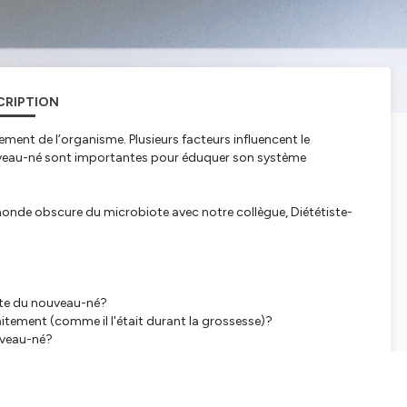
CRIPTION
ement de l’organisme. Plusieurs facteurs influencent le
uveau-né sont importantes pour éduquer son système
 monde obscure du microbiote avec notre collègue, Diététiste-
n.
ote du nouveau-né?
laitement (comme il l'était durant la grossesse)?
ouveau-né?
es PCN à privilégier?
es, à prendre ou à laisser durant l'allaitement pour la maman ou