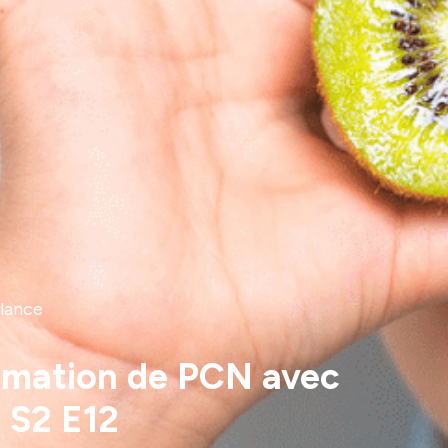
lance
ommation de PCN avec
| S2 E12