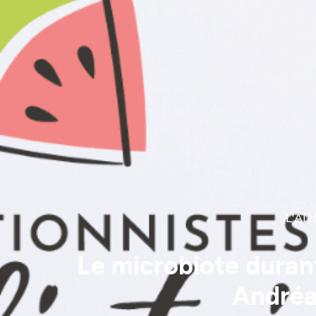
L'AL
Le microbiote duran
Andréan