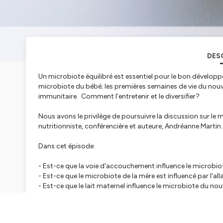
DES
Un microbiote équilibré est essentiel pour le bon développ
microbiote du bébé; les premières semaines de vie du no
immunitaire. Comment l'entretenir et le diversifier?
Nous avons le privilège de poursuivre la discussion sur le
nutritionniste, conférencière et auteure, Andréanne Marti
Dans cet épisode:
- Est-ce que la voie d'accouchement influence le microbi
- Est-ce que le microbiote de la mère est influencé par l'al
- Est-ce que le lait maternel influence le microbiote du n
- Si l'allaitement est non souhaité, ou impossible; y-a t-il d
- y-a-t-il un lien entre les allergies et le microbiote?
- Qu'en est-il de la panoplie de suppléments de probiotiqu