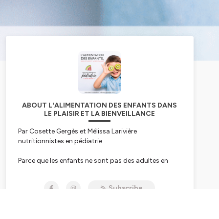
ABOUT L'ALIMENTATION DES ENFANTS DANS
LE PLAISIR ET LA BIENVEILLANCE
Par Cosette Gergès et Mélissa Larivière
nutritionnistes en pédiatrie.
Parce que les enfants ne sont pas des adultes en
format miniature, ce podcast a été créé juste pour
toi le parent bienveillant qui a à cœur l’alimentation
Subscribe
des enfants et de sa famille ainsi que le
développement de comportements alimentaires
sains.