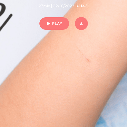
27min | 02/16/2023
|
1142
PLAY