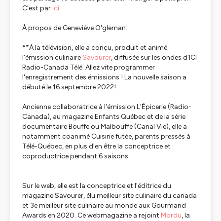
C'est par
ici
À propos de Geneviève O'gleman:
**À la télévision, elle a conçu, produit et animé
l'émission culinaire
Savourer
, diffusée sur les ondes d'ICI
Radio-Canada Télé. Allez vite programmer
l'enregistrement des émissions ! La nouvelle saison a
débuté le 16 septembre 2022!
Ancienne collaboratrice à l'émission
L'Épicerie
(Radio-
Canada), au magazine
Enfants Québec
et de la série
documentaire
Bouffe ou Malbouffe
(Canal Vie), elle a
notamment coanimé
Cuisine futée, parents pressés
à
Télé-Québec, en plus d'en être la conceptrice et
coproductrice pendant 6 saisons.
Sur le web, elle est la conceptrice et l'éditrice du
magazine Savourer
, élu meilleur site culinaire du canada
et 3e meilleur site culinaire au monde aux Gourmand
Awards en 2020. Ce webmagazine a rejoint
Mordu
, la