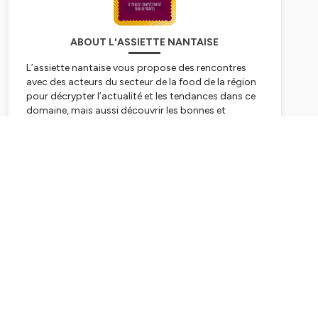
ABOUT L'ASSIETTE NANTAISE
L’assiette nantaise vous propose des rencontres
avec des acteurs du secteur de la food de la région
pour décrypter l’actualité et les tendances dans ce
domaine, mais aussi découvrir les bonnes et
nouvelles adresses gourmandes de la cité des ducs.
Bref dans ce podcast on parle de bouffe mais de
Subscribe
bouffe à la nantaise !
L'assiette nantaise, le podcast complètement
food de Nantes !
Une production
Tokson Studio
Hébergé par Ausha. Visitez
ausha.co/politique-de-
confidentialite
pour plus d'informations.