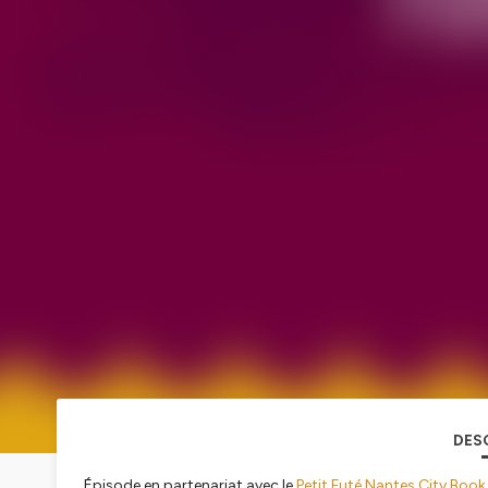
DES
Épisode en partenariat avec le
Petit Futé Nantes City Boo