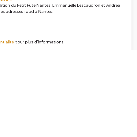
ition du Petit Futé Nantes, Emmanuelle Lescaudron et Andréa
nes adresses food à Nantes.
tialite
pour plus d'informations.
SHARE
EMBED
Facebook
X (Twitter)
LinkedIn
WhatsApp
Email
Copy link