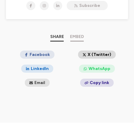
réalité du business.
Subscribe
Ici, pas de grandes théories, on parle terrain et surtout
de ce qui fera la différence pour durer. Parce que le
succès, en sport comme dans le business, se construit
à l’entraînement et par la répétition.
Alors… prêt à entrer dans l’arène ? Bienvenue dans
“L’entrepreneuriat, c’est du sport !”
SHARE
EMBED
Hébergé par Ausha. Visitez
ausha.co/politique-de-
confidentialite
Facebook
pour plus d'informations.
X (Twitter)
LinkedIn
WhatsApp
Email
Copy link