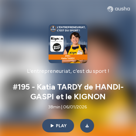
L'entrepreneuriat, c'est du sport !
#195 - Katia TARDY de HANDI-
GASPI et le KIGNON
38min | 06/01/2026
PLAY