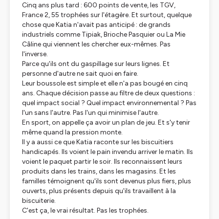
Cinq ans plus tard : 600 points de vente, les TGV,
France 2, 55 trophées sur l'étagère. Et surtout, quelque
chose que Katia n'avait pas anticipé : de grands
industriels comme Tipiak, Brioche Pasquier ou La Mie
Câline qui viennent les chercher eux-mêmes. Pas
l'inverse.
Parce qu'ils ont du gaspillage sur leurs lignes. Et
personne d'autre ne sait quoi en faire.
Leur boussole est simple et elle n'a pas bougé en cinq
ans. Chaque décision passe au filtre de deux questions :
quel impact social ? Quel impact environnemental ? Pas
l'un sans l'autre. Pas l'un qui minimise l'autre.
En sport, on appelle ça avoir un plan de jeu. Et s'y tenir
même quand la pression monte.
Il y a aussi ce que Katia raconte sur les biscuitiers
handicapés. Ils voient le pain invendu arriver le matin. Ils
voient le paquet partir le soir. Ils reconnaissent leurs
produits dans les trains, dans les magasins. Et les
familles témoignent qu'ils sont devenus plus fiers, plus
ouverts, plus présents depuis qu'ils travaillent à la
biscuiterie.
C'est ça, le vrai résultat. Pas les trophées.