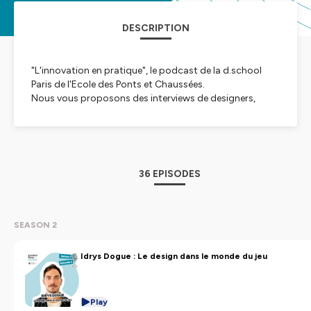
DESCRIPTION
"L'innovation en pratique", le podcast de la d.school
Paris de l'Ecole des Ponts et Chaussées.
Nous vous proposons des interviews de designers,
entrepreneurs, facilitateurs, collaborateurs,... qui
gravitent autour de l'innovation par le design afin
d'avoir leurs retours d'expérience.
Notre objectif est de vous projeter dans l'application
36 EPISODES
de méthodes d'innovation à travers des histoires
concrètes dans lesquelles vous retrouverez de
l'inspiration, des bonnes pratiques et des conseils.
SEASON 2
Bonne écoute !
Idrys Dogue : Le design dans le monde du jeu
Hébergé par Ausha. Visitez
ausha.co/politique-de-
confidentialite
pour plus d'informations.
Play