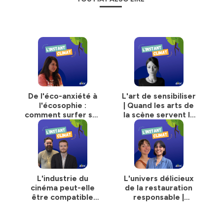
De l'éco-anxiété à
L'art de sensibiliser
l'écosophie :
| Quand les arts de
comment surfer sur
la scène servent la
les vagues du
cause climatique |
changement sans
L'Instant Climat #07
toucher le fond ? |
L'instant Climat #08
L'industrie du
L'univers délicieux
cinéma peut-elle
de la restauration
être compatible
responsable |
avec un futur
L'Instant Climat
écologique ? |
#04