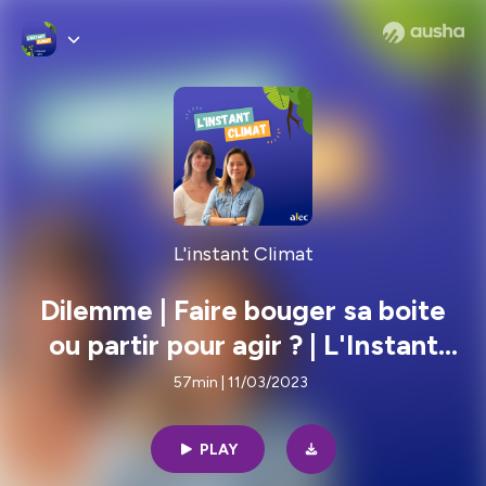
L'instant Climat
Dilemme | Faire bouger sa boite
ou partir pour agir ? | L'Instant
Climat #06
57min | 11/03/2023
PLAY