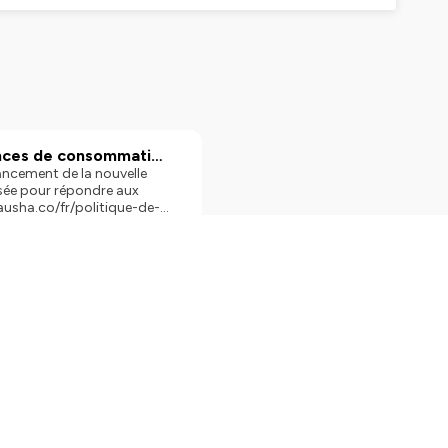
dances de consommation
lancement de la nouvelle
sée pour répondre aux
usha.co/fr/politique-de-
ite
ès de 18 hectares, vestiges
idienne à l’époque de la
e, transformant la visite