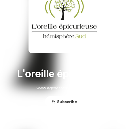
L'oreille épicurieuse
www.agencehemispheresud.fr
Subscribe