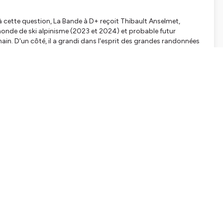
r à cette question, La Bande à D+ reçoit Thibault Anselmet,
onde de ski alpinisme (2023 et 2024) et probable futur
in. D'un côté, il a grandi dans l'esprit des grandes randonnées
xtrêmement courte, décriée par les puristes. Le parallèle avec le
: À combien de courses participerez-vous en 2025 ? Et
t réalisatrice québécoise Caroline Côté qui a détenu le record
d en autonomie complète.
nariat avec Näak)
a Bande à D+
DJyUbDoWrZ0?si=OxHEY7HXTtWgLxTcu1F7cQ