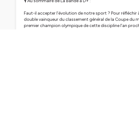
🎙️ Au sommaire de La Bande à D+ :
Faut-il accepter l’évolution de notre sport ? Pour réfléchi
double vainqueur du classement général de la Coupe du m
premier champion olympique de cette discipline l’an procha
à ski en montagne. De l'autre, il performe sur une épreuve e
trail est saisissant.
🎙️ Au programme également de cet épisode :
👉 Le Sondage D+ (en partenariat avec RunMotion Coach) 
préférez-vous les courses organisées ou les off ?
👉 Esprit Wise avec l’ultra-traileuse, aventurière polaire e
féminin de la traversée de l’Antarctique jusqu’au pole Su
👉 Le Quizz D+ (en partenariat avec Miles Republic)
👉 L’interview Ni Oui Ni Non - de Louison Coiffet (en parte
👉 La Playlist de La Bande à D+
👉 D+ ou D- : les coups de cœur ou coups de pompe de L
🌐 Liens utiles en rapport avec cet épisode :
La Playlist de La Bande à D+ sur Spotify
👉
https://open.spotify.com/playlist/5hQzVzNGk6u