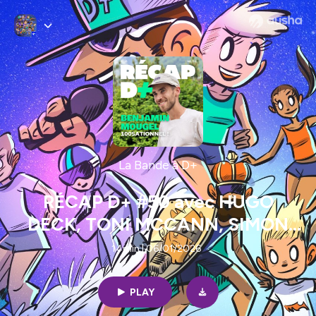
La Bande à D+
RÉCAP D+ #50 avec HUGO
DECK, TONI MCCANN, SIMON
PACCARD et RUTH CROFT
14min | 06/01/2026
PLAY