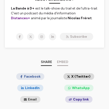
La Bande à D+
est le talk-show du trail et de l'ultra-trail.
C'est un podcast du média d'information
Distances+
animé par le journaliste
Nicolas Fréret
.
Une bande d'experts et de légendes de la course en
sentier et de la course en montagne sont réunis toutes
Subscribe
les semaines pour débattre à bâtons rompus de
l'actualité du trail et des sports outdoor.
Voici les éminents membres de la Saison 5 de
La Bande
à D+
:
SHARE
EMBED
Stéphane Brogniart
: aventurier, préparateur
physique et mental
Facebook
X (Twitter)
Louison Coiffet
: Monsieur D+, le petit jeune de la
bande
LinkedIn
WhatsApp
Ludovic Collet
: la voix du trail et des traileurs
Anthony Costa
: ultra-traileur et médecin
Email
Copy link
cardilogue