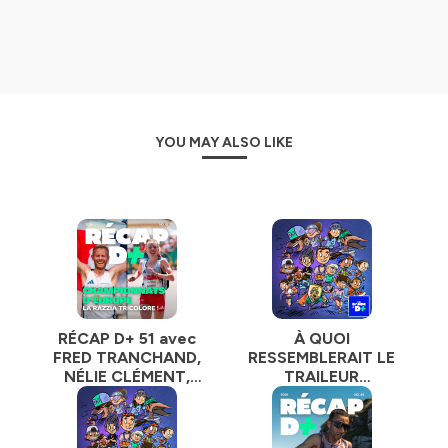
Sylvaine Cussot :
icône féminine du trail depuis plus
de 10 ans
Sabine Ehrström
: Docteure en Sciences du
mouvement humain, spécialisée dans la performance en
trail running, elle enseigne la biomécanique à l’université.
Elle est aussi traileuse élite, coach et féministe.
Ugo Ferrari
: le Duc de Savoie autoproclamé est
YOU MAY ALSO LIKE
ultra-traileur, organisateur du Trail Nivolet Revard,
speaker sur les événements de trail et podcasteur.
Hillary Gerardi
: la Franco-Américaine est
championne de France de trail 2025, détentrice du
record du Mont-Blanc à pied et grande spécialiste du
skyrunning.
Lucille Germain
: Grande espoir du trail français,
RÉCAP D+ 51 avec
À QUOI
spécialiste des trails courts et des courses de
FRED TRANCHAND,
RESSEMBLERAIT LE
skyrunning. Ancienne biathlète de haut-niveau en junior.
NÉLIE CLÉMENT,
TRAILEUR
Marianne Hogan
: la championne québécoise (2e et
AUDREY TANGUY,
IMBATTABLE ?
3e à l'UTMB 2022 et 2024, 3e à la Western States 2022)
ANTOINE
a débuté le trail au Colorado après une carrière d’athlète
CHARVOLIN et
universitaire à San Diego (10 000 m sur piste et cross