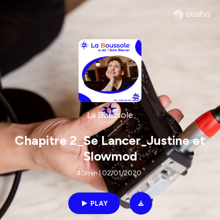
La Boussole
Chapitre 2_Se Lancer_Justine et
Slowmod
40min | 02/01/2020
PLAY