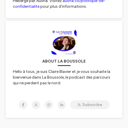
Hébergé par Ausha. Visitez
ausha.co/politique-de-
confidentialite
pour plus d'informations.
ABOUT LA BOUSSOLE
Hello à tous, je suis Claire Blavier et je vous souhaite la
bienvenue dans La Boussole, le podcast des parcours
qui ne perdent pas le nord.
Dans ce podcast je vous propose d'aller à la rencontre
des talents du nord de la France, de les écouter nous
Subscribe
parler de leur parcours, de ce qui les anime et de vibrer
avec eux.
Depuis 2019, je suis heureuse de tendre mon micro à