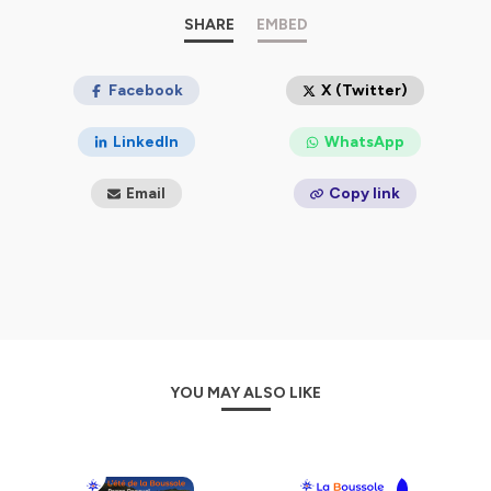
des entrepreneurs, des artistes, des artisans, des
personnes qui vivent leurs rêves en grand.
SHARE
EMBED
La Boussole, c'est une suite de portraits sensibles,
intimes, touchants et passionnants et j'espère que vous
Facebook
X (Twitter)
prendrez autant de plaisir à les écouter que j'ai pu en
prendre à les enregistrer !
LinkedIn
WhatsApp
Je vous dis à très vite, à l'écoute de la Boussole!
Email
Copy link
La photo de cover de ce podcast a été réalisée avec
beaucoup de talent par Marie Bezille
Hébergé par Ausha. Visitez
ausha.co/politique-de-
confidentialite
pour plus d'informations.
YOU MAY ALSO LIKE