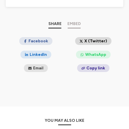
Hébergé par Ausha. Visitez
ausha.co/politique-de-
confidentialite
pour plus d'informations.
SHARE
EMBED
Facebook
X (Twitter)
LinkedIn
WhatsApp
Email
Copy link
YOU MAY ALSO LIKE