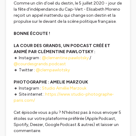
Comme un clin d'oeil du destin, le 5 juillet 2020 - jour de
la fête d'indépendance du Cap-Vert - Elisabeth Moreno
reçoit un appel inattendu qui change son destin et la
propulse sur le devant de la scène politique française.
BONNE ÉCOUTE !
LA COUR DES GRANDS, UN PODCAST CRÉÉ ET
ANIMÉ PAR CLÉMENTINE PAWLOTSKY :
🔸 Instagram :
@clementine.pawlotsky
/
@courdesgrands.podcast
🔸 Twitter :
@clempawlotsky
PHOTOGRAPHE : AMELIE MARZOUK
🔸 Instagram :
Studio Amélie Marzouk
🔸 Site internet :
https://www.studio-photographe-
paris.com/
Cet épisode vous a plu ? N'hésitez pas à nous envoyer 5
étoiles sur votre plateforme préférée (Apple Podcast,
Spotify, Deezer, Google Podcast & autres) et laisser un
commentaire.