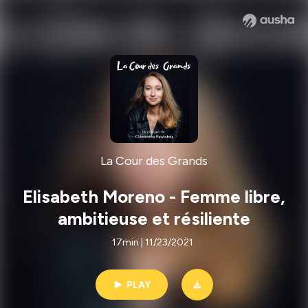
La Cour des Grands
Elisabeth Moreno - Femme libre,
ambitieuse et résiliente
17min | 11/23/2021
PLAY