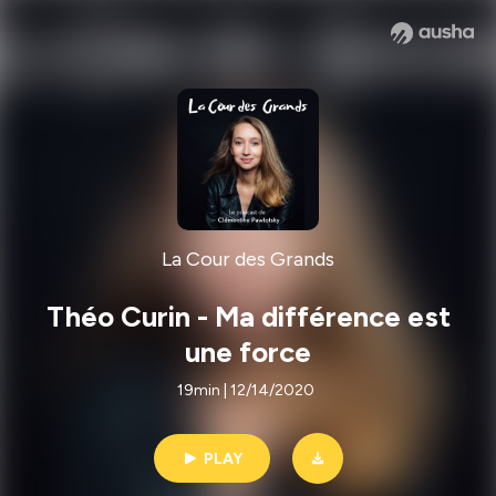
La Cour des Grands
Théo Curin - Ma différence est
une force
19min | 12/14/2020
PLAY