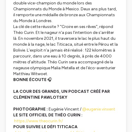
double vice-champion du monde lors des
Championnats du Monde à Mexico. Deux ans plus tard,
il remporte une médaille de bronze aux Championnats
du Monde à Londres.
La clé de cette réussite ? "Croire en ses rêves", répond
Théo Curin. Et le nageur n'a pas l'intention de s'arrêter
là. En novembre 2021, il traversera le lac le plus haut du
monde à la nage, le lac Titicaca, situé entre le Pérou et la
Bolivie. L’exploit n’a jamais été réalisé : 122 kilomètres à
parcourir, dans une eau à 10 degrés, à près de 4000
mètres d’altitude. Théo Curin sera accompagné de la
nageuse olympique Malia Metella et de l’éco-aventurier
Matthieu Witwoet.
BONNE ÉCOUTE
🎧
LA COUR DES GRANDS, UN PODCAST CRÉÉ PAR
CLÉMENTINE PAWLOTSKY
PHOTOGRAPHE :
Eugénie Vincent /
@eugenie.vinxent
LE SITE OFFICIEL DE THÉO CURIN :
https://www.theocurin.fr/
POUR SUIVRE LE DÉFI TITICACA