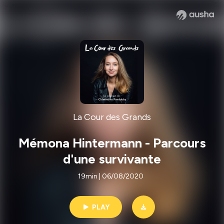
La Cour des Grands
Mémona Hintermann - Parcours
d'une survivante
19min | 06/08/2020
PLAY