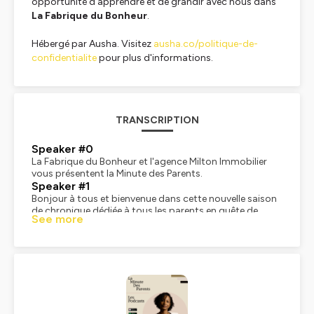
opportunité d'apprendre et de grandir avec nous dans
La Fabrique du Bonheur
.
Hébergé par Ausha. Visitez
ausha.co/politique-de-
confidentialite
pour plus d'informations.
TRANSCRIPTION
Speaker #0
La Fabrique du Bonheur et l'agence Milton Immobilier
vous présentent la Minute des Parents.
Speaker #1
Bonjour à tous et bienvenue dans cette nouvelle saison
de chronique dédiée à tous les parents en quête de
See more
clarté sur leur cheminement parental. Ici, notre objectif
est simple. Vous aider à définir le parent que vous
aspirez à être pour votre enfant et mettre en place des
actions concrètes pour réaliser votre succès parental.
Ici, pas de recette miracle. Seul votre engagement fera
toute la différence. Mon rôle est de vous accompagner
pas à pas, de vous encourager et de vous soutenir sur
ce parcours riche en découvertes. Je suis Sandrine,