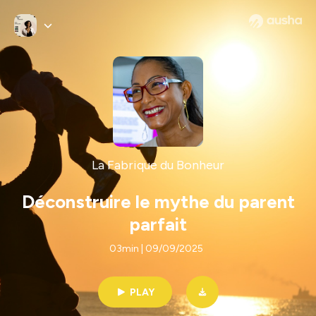
La Fabrique du Bonheur
Déconstruire le mythe du parent
parfait
03min | 09/09/2025
PLAY