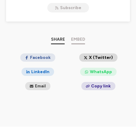
Chacune a sa spécialité : FLE précoce, FLsco, FLAM,
Subscribe
AEFE, Assistante de langue, enseignement en ligne.
Chacune partage dans le podcast, son expérience et
ses astuces qui marchent.
Hébergé par Ausha. Visitez
ausha.co/politique-de-
confidentialite
pour plus d'informations.
SHARE
EMBED
Facebook
X (Twitter)
LinkedIn
WhatsApp
Email
Copy link