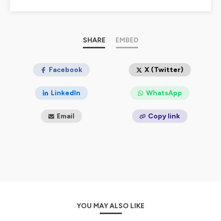
Chacune partage dans le podcast, son expérience et
ses astuces qui marchent.
Hébergé par Ausha. Visitez
ausha.co/politique-de-
confidentialite
pour plus d'informations.
SHARE
EMBED
Facebook
X (Twitter)
LinkedIn
WhatsApp
Email
Copy link
YOU MAY ALSO LIKE