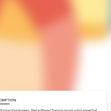
CRIPTION
rme d’interviews, Pierre-Marie Chapon reçoit un(e) expert(e)