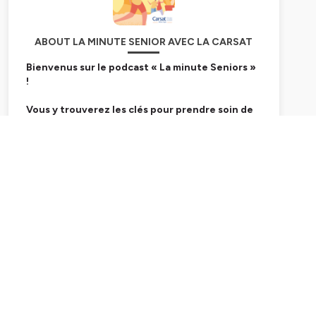
ABOUT LA MINUTE SENIOR AVEC LA CARSAT
Bienvenus sur le podcast « La minute Seniors »
!
Vous y trouverez les clés pour prendre soin de
vos ainés, grâce aux conseils de Pierre-Marie
Chapon et de ses experts invités.
Subscribe
Chaque semaine, découvrez une nouvelle
thématique traitée de manière de bienveillante.
Avec la CARSAT Rhône-Alpes, Caisse d'Assurance
Retraite et de la Santé au Travail, experts du bien
vieillir.
Hébergé par Ausha. Visitez
ausha.co/politique-de-
confidentialite
pour plus d'informations.