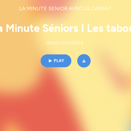
LA MINUTE SENIOR AVEC LA CARSAT
a Minute Séniors I Les tabo
02min | 12/01/2024
PLAY