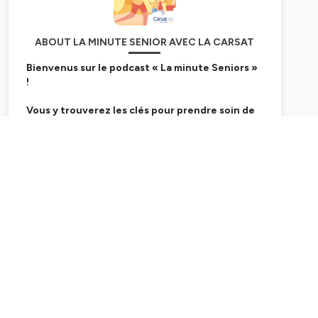
ABOUT LA MINUTE SENIOR AVEC LA CARSAT
Bienvenus sur le podcast « La minute Seniors »
!
Vous y trouverez les clés pour prendre soin de
vos ainés, grâce aux conseils de Pierre-Marie
Chapon et de ses experts invités.
Subscribe
Chaque semaine, découvrez une nouvelle
thématique traitée de manière de bienveillante.
Avec la CARSAT Rhône-Alpes, Caisse d'Assurance
Retraite et de la Santé au Travail, experts du bien
vieillir.
Hébergé par Ausha. Visitez
ausha.co/politique-de-
confidentialite
pour plus d'informations.