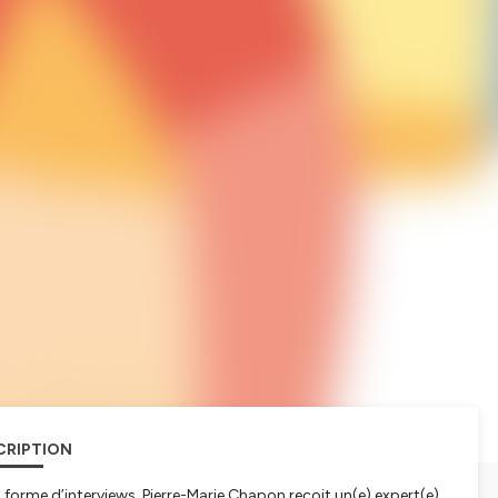
CRIPTION
rme d’interviews, Pierre-Marie Chapon reçoit un(e) expert(e)