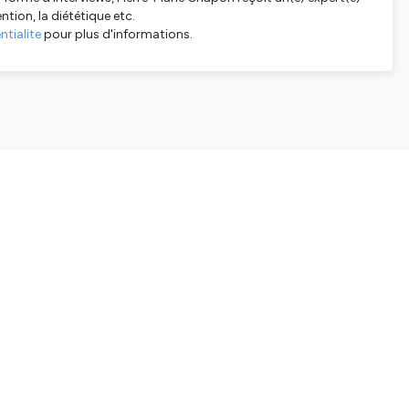
ention, la diététique etc.
tialite
pour plus d'informations.
SHARE
EMBED
Facebook
X (Twitter)
LinkedIn
WhatsApp
Email
Copy link