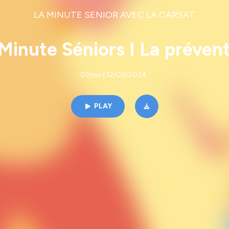
LA MINUTE SENIOR AVEC LA CARSAT
Minute Séniors I La préven
02min | 12/08/2024
PLAY