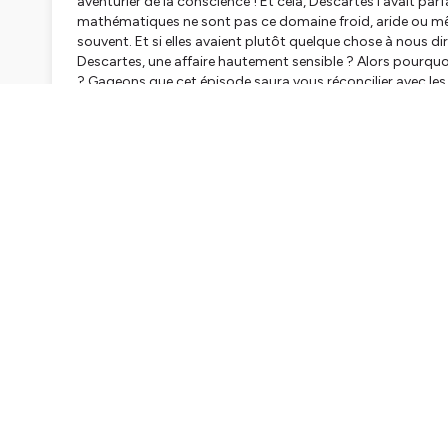
aventurier de la conscience ! Et cela, Descartes l’avait pa
mathématiques ne sont pas ce domaine froid, aride ou même
souvent. Et si elles avaient plutôt quelque chose à nous di
Descartes, une affaire hautement sensible ? Alors pourquo
? Gageons que cet épisode saura vous réconcilier avec l
toute logique, n’importe qui peut les aimer.
Hébergé par Ausha. Visitez
ausha.co/politique-de-confiden
CH
Introduction
Conversation libre
À livres ouverts (auteurs cités : Platon, Yuri Manin, D