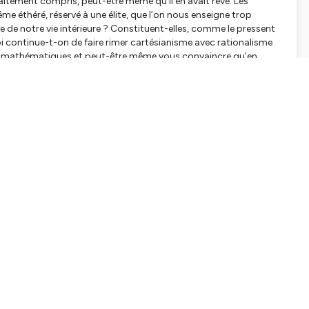
rfaitement compris, peut-être même qu’il en avait rêvé. Les
 éthéré, réservé à une élite, que l’on nous enseigne trop
re de notre vie intérieure ? Constituent-elles, comme le pressent
i continue-t-on de faire rimer cartésianisme avec rationalisme
es mathématiques et peut-être même vous convaincre qu’en
tialite
pour plus d'informations.
APTERS
0sec
5min
escartes)
30min