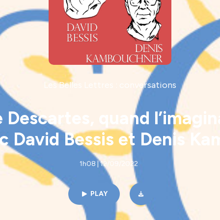
Les Belles Lettres : conversations
e Descartes, quand l’imagina
ec David Bessis et Denis K
1h08 | 12/09/2022
PLAY