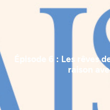
Épisode 6 : Les rêves d
raison av