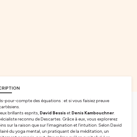
CRIPTION
sés-pour-compte des équations : et si vous faisiez preuve
cartésiens.
ux brillants esprits,
David Bessis
et
Denis Kambouchner
.
spécialiste reconnu de Descartes. Grâce à eux, vous explorerez
ur la raison que sur l’imagination et l’intuition. Selon David
airé du yoga mental, un pratiquant de la méditation, un