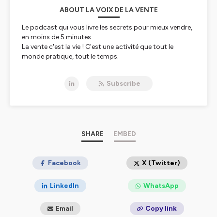
ABOUT LA VOIX DE LA VENTE
Le podcast qui vous livre les secrets pour mieux vendre,
en moins de 5 minutes.
La vente c'est la vie ! C'est une activité que tout le
monde pratique, tout le temps.
L'objectif de la Voix de la Vente est que chacun
Subscribe
s'approprie ses histoires pour en tirer son propre
enseignement.
Retrouvez une nouvelle histoire chaque semaine ,
racontée de façon décalée !
SHARE
EMBED
Podcast créé par François Rolin.
Linkedin : https://www.linkedin.com/in/francois-rolin/
Facebook
X (Twitter)
Hébergé par Ausha. Visitez
ausha.co/politique-de-
LinkedIn
WhatsApp
confidentialite
pour plus d'informations.
Email
Copy link