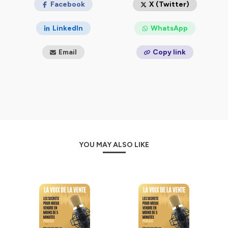
Facebook
X (Twitter)
Hébergé par Ausha. Visitez
ausha.co/politique-de-
LinkedIn
WhatsApp
confidentialite
pour plus d'informations.
Email
Copy link
YOU MAY ALSO LIKE