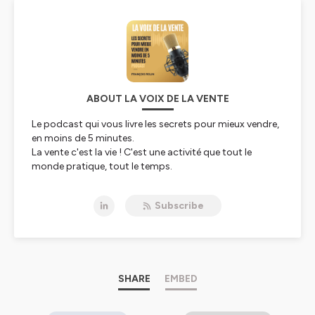
ABOUT LA VOIX DE LA VENTE
Le podcast qui vous livre les secrets pour mieux vendre,
en moins de 5 minutes.
La vente c'est la vie ! C'est une activité que tout le
monde pratique, tout le temps.
L'objectif de la Voix de la Vente est que chacun
Subscribe
s'approprie ses histoires pour en tirer son propre
enseignement.
Retrouvez une nouvelle histoire chaque semaine ,
racontée de façon décalée !
SHARE
EMBED
Podcast créé par François Rolin.
Linkedin : https://www.linkedin.com/in/francois-rolin/