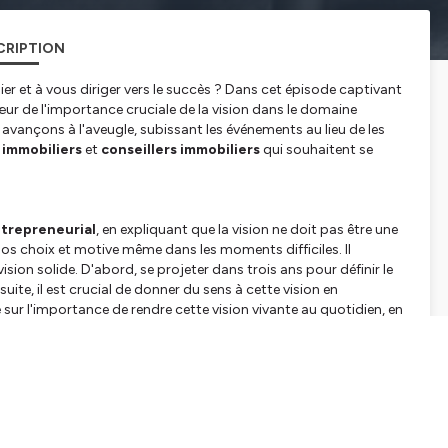
CRIPTION
er et à vous diriger vers le succès ? Dans cet épisode captivant
œur de l'importance cruciale de la vision dans le domaine
s avançons à l'aveugle, subissant les événements au lieu de les
 immobiliers
et
conseillers immobiliers
qui souhaitent se
trepreneurial
, en expliquant que la vision ne doit pas être une
 nos choix et motive même dans les moments difficiles. Il
ion solide. D'abord, se projeter dans trois ans pour définir le
suite, il est crucial de donner du sens à cette vision en
e sur l'importance de rendre cette vision vivante au quotidien, en
diale, cet épisode de
La voix du MAESTRO
vous incitera à
nnelle et à la relire régulièrement pour maintenir votre
preneur immobilier
expérimenté ou un novice cherchant à