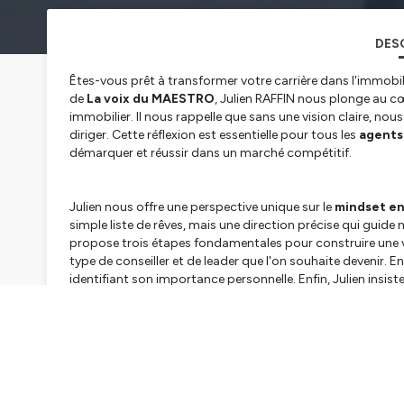
DES
Êtes-vous prêt à transformer votre carrière dans l'immobili
de
La voix du MAESTRO
, Julien RAFFIN nous plonge au c
immobilier. Il nous rappelle que sans une vision claire, nou
diriger. Cette réflexion est essentielle pour tous les
agents
démarquer et réussir dans un marché compétitif.
Julien nous offre une perspective unique sur le
mindset en
simple liste de rêves, mais une direction précise qui guide
propose trois étapes fondamentales pour construire une vis
type de conseiller et de leader que l'on souhaite devenir. En
identifiant son importance personnelle. Enfin, Julien insist
l'utilisant comme une boussole pour orienter nos actions.
Dans un monde où l'
efficience en immobilier
est primor
prendre le temps de formuler votre vision de manière émotio
motivation et votre alignement. Que vous soyez un
entre