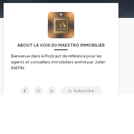
ABOUT LA VOIX DU MAESTRO IMMOBILIER
Bienvenue dans le Podcast de référence pour les
agents et conseillers immobiliers animé par Julien
RAFFIN.
On y aborde notamment
Subscribe
➡️Le Mindset. 🧠
➡️La confiance en soi et le leadership 🔢
➡️La prospection 🗣️
➡️ L'Exclusivité 😎
➡️L'organisation et l'efficience📔
Et bien d’autres choses✨