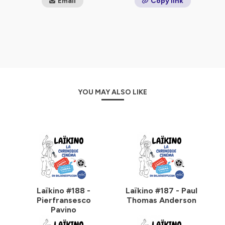
Email
Copy link
organismes semi-publics, des collectivités et des
institutions publiques.
d’agir avec tous les partenaires constitutifs de la vie
sociale, en vue de garantir les droits matériels et moraux
des familles et de l’enfant, dans le respect de la laïcité,
de l’État et de la société.
Les principes défendus par l’UFAL :
L’UFAL considère la famille comme une construction
YOU MAY ALSO LIKE
sociale qui regroupe des personnes en fonction de leurs
désirs, de leur histoire et des contraintes de leur
environnement économique et social. De ce fait, l’UFAL
entend s’intéresser à toutes les familles et aider toutes
celles qui en ont besoin, sans discrimination et dans la
diversité des choix librement consentis.
Pour l’UFAL, la laïcité est d’abord un cadre juridique,
applicable à tous et garantissant la liberté de
conscience. Elle assure le respect de la pluralité du
paysage familial et de la réalité des modes de vie,
Laïkino #188 -
Laïkino #187 - Paul
assurant ainsi l’égalité en droit de tous les citoyens.
Pierfransesco
Thomas Anderson
Pour cela, l’UFAL défend les neuf principes républicains
Pavino
du XXIe siècle que sont la liberté, l’égalité, la fraternité, la
laïcité, la démocratie, la solidarité, la sûreté, la