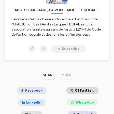
ABOUT LAÏCIDADE, LA VOIX LAÏQUE ET SOCIALE
Laïcidade c'est la chaine audio en baladodiffusion de
l'UFAL (Union des FAmilles Laïques). L’UFAL est une
association familiale au sens de l’article L211-1 du Code
de l’action sociale et des familles et l’un des sept
mouvements à recrutement général de l’Union
Nationale des Associations Familiales (UNAF).
Subscribe
L’UFAL est une association agréée :
« Jeunesse et Éducation populaire » par le ministère
de la Jeunesse, des Sports et de la Vie associative.
pour la représentation des usagers du système de
santé dans les instances hospitalières ou de santé
SHARE
EMBED
publique par le ministère de la Santé.
Certaines UFAL départementales possèdent
l’agrément « Association de consommateurs ».
Facebook
X (Twitter)
Le rôle de l’UFAL est de :
définir et de défendre les droits et les intérêts
LinkedIn
WhatsApp
matériels et moraux des familles, de les représenter en
toutes circonstances, d’agir en leur nom et d’intervenir,
notamment auprès des pouvoirs publics, des