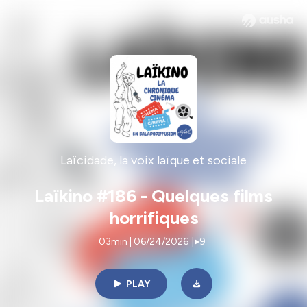
Laïcidade, la voix laïque et sociale
Laïkino #186 - Quelques films
horrifiques
03min | 06/24/2026
|
9
PLAY