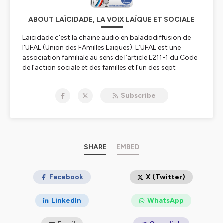
ABOUT LAÏCIDADE, LA VOIX LAÏQUE ET SOCIALE
Laïcidade c'est la chaine audio en baladodiffusion de
l'UFAL (Union des FAmilles Laïques). L’UFAL est une
association familiale au sens de l’article L211-1 du Code
de l’action sociale et des familles et l’un des sept
mouvements à recrutement général de l’Union
Nationale des Associations Familiales (UNAF).
Subscribe
L’UFAL est une association agréée :
« Jeunesse et Éducation populaire » par le ministère
de la Jeunesse, des Sports et de la Vie associative.
pour la représentation des usagers du système de
santé dans les instances hospitalières ou de santé
SHARE
EMBED
publique par le ministère de la Santé.
Certaines UFAL départementales possèdent
l’agrément « Association de consommateurs ».
Facebook
X (Twitter)
Le rôle de l’UFAL est de :
définir et de défendre les droits et les intérêts
LinkedIn
WhatsApp
matériels et moraux des familles, de les représenter en
toutes circonstances, d’agir en leur nom et d’intervenir,
notamment auprès des pouvoirs publics, des