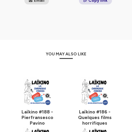
Email
Copy link
organismes semi-publics, des collectivités et des
institutions publiques.
d’agir avec tous les partenaires constitutifs de la vie
sociale, en vue de garantir les droits matériels et moraux
des familles et de l’enfant, dans le respect de la laïcité,
de l’État et de la société.
Les principes défendus par l’UFAL :
L’UFAL considère la famille comme une construction
YOU MAY ALSO LIKE
sociale qui regroupe des personnes en fonction de leurs
désirs, de leur histoire et des contraintes de leur
environnement économique et social. De ce fait, l’UFAL
entend s’intéresser à toutes les familles et aider toutes
celles qui en ont besoin, sans discrimination et dans la
diversité des choix librement consentis.
Pour l’UFAL, la laïcité est d’abord un cadre juridique,
applicable à tous et garantissant la liberté de
conscience. Elle assure le respect de la pluralité du
paysage familial et de la réalité des modes de vie,
Laïkino #188 -
Laïkino #186 -
assurant ainsi l’égalité en droit de tous les citoyens.
Pierfransesco
Quelques films
Pour cela, l’UFAL défend les neuf principes républicains
Pavino
horrifiques
du XXIe siècle que sont la liberté, l’égalité, la fraternité, la
laïcité, la démocratie, la solidarité, la sûreté, la