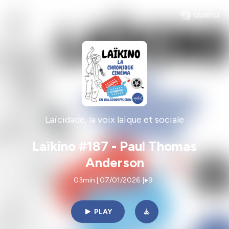
Laïcidade, la voix laïque et sociale
Laïkino #187 - Paul Thomas
Anderson
03min | 07/01/2026
|
9
PLAY