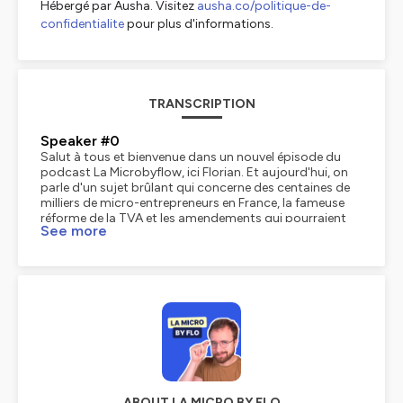
Hébergé par Ausha. Visitez
ausha.co/politique-de-
confidentialite
pour plus d'informations.
TRANSCRIPTION
Speaker #0
Salut à tous et bienvenue dans un nouvel épisode du
podcast La Microbyflow, ici Florian. Et aujourd'hui, on
parle d'un sujet brûlant qui concerne des centaines de
milliers de micro-entrepreneurs en France, la fameuse
réforme de la TVA et les amendements qui pourraient
See more
bien tout changer. Ausha tes écouteurs car on va
décortiquer ensemble les 13 amendements qui viennent
d'être déposés, dont un qui vient du gouvernement lui-
même. Oui, oui, on est comme ça. Allez, c'est parti Petit
rappel quand même pour toi si tu débarques, dans la loi
de finances de 2025, le gouvernement a décidé de
baisser le seuil de franchise en base de TVA à 25 000
euros pour toutes les micro-entreprises. Comme tu le
sais, une mesure qui a créé un énorme tollé et pour
cause. Jusqu'à présent, on pouvait facturer sans TVA
jusqu'à 85 000 euros pour la vente ou 37 500 euros
pour les prestations de services. En gros, cette
ABOUT LA MICRO BY FLO