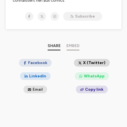
connaissent rien aux comics.
Hébergé par Ausha. Visitez
ausha.co/politique-de-
Subscribe
confidentialite
pour plus d'informations.
SHARE
EMBED
Facebook
X (Twitter)
LinkedIn
WhatsApp
Email
Copy link