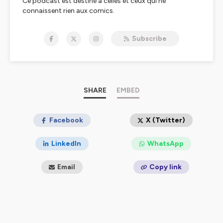
Ce podcast est destiné à celles et ceux qui ne
connaissent rien aux comics.
Hébergé par Ausha. Visitez
ausha.co/politique-de-
Subscribe
confidentialite
pour plus d'informations.
SHARE
EMBED
Facebook
X (Twitter)
LinkedIn
WhatsApp
Email
Copy link