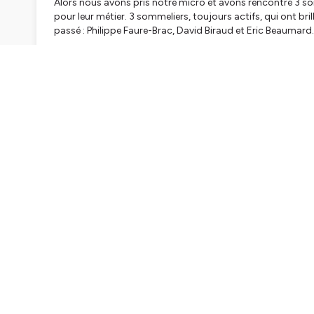
Alors nous avons pris notre micro et avons rencontré 3 so
pour leur métier. 3 sommeliers, toujours actifs, qui ont bril
passé : Philippe Faure-Brac, David Biraud et Eric Beaumard.
Aujourd’hui, nous commençons avec Philippe Faure-Brac. Dé
tête du restaurant
Le Bistrot du Sommelier
depuis 1984. M
sommelier et de l’excellence qu’il exige. Président de l’
Union
premier plan dans l’organisation du concours mondial à Pari
Réalisation : Romain Becker, Antoine Msika et Florian Nune
Merci à Emmanuel Nappey pour la post-production, à Emman
graphismes.
Retrouvez aussi Le Bon Grain de l'Ivresse sur le
web
,
sur
Ins
N'hésitez pas nous envoyer vos commentaires et suggest
l'épisode, on compte sur vous pour nous décerner 5 étoiles
On se retrouve très vite pour de nouvelles aventures viticol
Hébergé par Ausha. Visitez
ausha.co/politique-de-confiden
Su