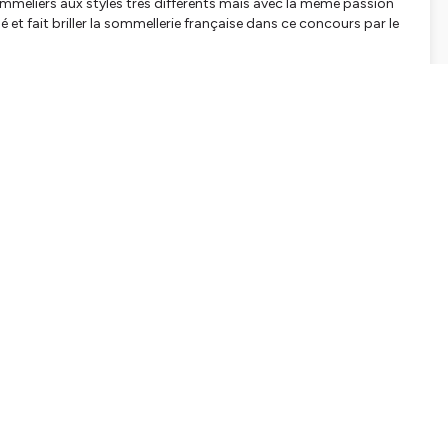
mmeliers aux styles très différents mais avec la même passion
lé et fait briller la sommellerie française dans ce concours par le
signé meilleur sommelier du monde à Rio en 1992, il est à la
ais il est également un fervent promoteur du métier de
 de la Sommellerie Française
depuis 2016, il joue un rôle de
s et va vous en dévoiler les coulisses.
z
uel Doré pour le générique original et à Léna Mazilu pour les
tagram
et sur
Facebook
.
ions à
lebongraindelivresse@gmail.com
. Et si vous avez aimé
 sur votre appli de podcast favorite.
es. D’ici-là éclatez-vous et buvez bon !
tialite
pour plus d'informations.
pport us