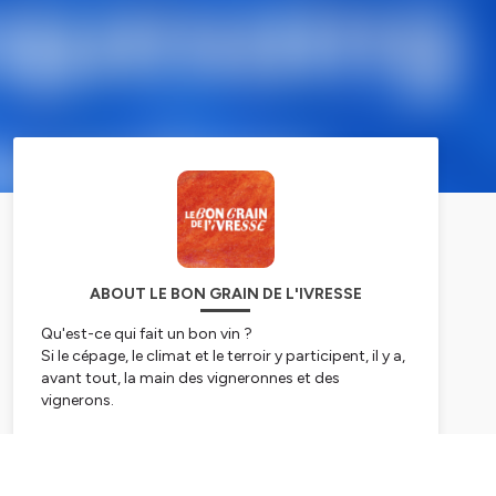
ABOUT LE BON GRAIN DE L'IVRESSE
Qu'est-ce qui fait un bon vin ?
Si le cépage, le climat et le terroir y participent, il y a,
avant tout, la main des vigneronnes et des
vignerons.
Nous vous emmenons donc avec nous à la
rencontre de ces hommes et de ces femmes, dans
Subscribe
leurs domaines, pour les interroger sur la magie de
leur métier et leur vie au milieu des raisins, des vignes